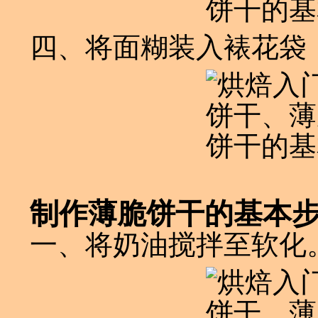
四、将面糊装入裱花袋
制作薄脆饼干的基本
一、将奶油搅拌至软化