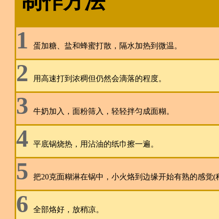
制作方法
1
蛋加糖、盐和蜂蜜打散，隔水加热到微温。
2
用高速打到浓稠但仍然会滴落的程度。
3
牛奶加入，面粉筛入，轻轻拌匀成面糊。
4
平底锅烧热，用沾油的纸巾擦一遍。
5
把20克面糊淋在锅中，小火烙到边缘开始有熟的感觉
6
全部烙好，放稍凉。