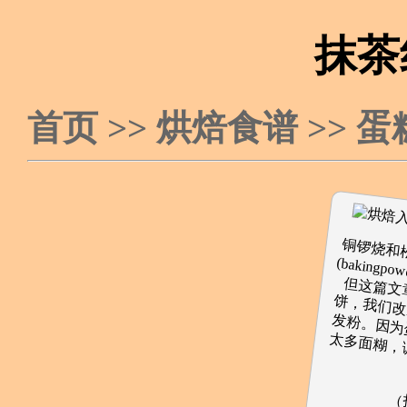
抹茶
首页
>>
烘焙食谱
>>
蛋
铜锣烧和松
(bakin
但这篇文
饼，我们
发粉。因
太多面糊