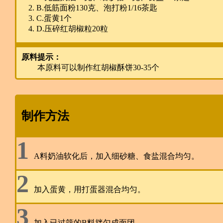
B.低筋面粉130克、泡打粉1/16茶匙
C.蛋黄1个
D.压碎红胡椒粒20粒
原料提示：
本原料可以制作红胡椒酥饼30-35个
制作方法
1
A料奶油软化后，加入细砂糖、食盐混合均匀。
2
加入蛋黄，用打蛋器混合均匀。
3
加入已过筛的B料拌匀成面团。