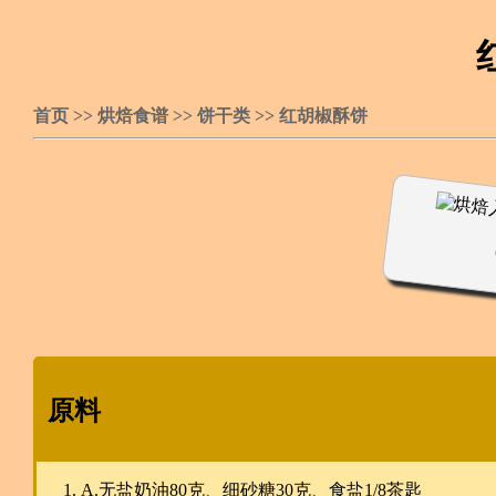
首页
>>
烘焙食谱
>>
饼干类
>>
红胡椒酥饼
原料
A.无盐奶油80克、细砂糖30克、食盐1/8茶匙