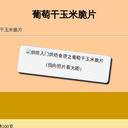
葡萄干玉米脆片
干玉米脆片
（指向照片看大图）
100克