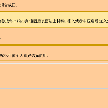
D混合成团。
分割成每个约20克.滚圆后表面沾上材料E.排入烤盘中压扁后.送
可。
两种.可依个人喜好选择使用。