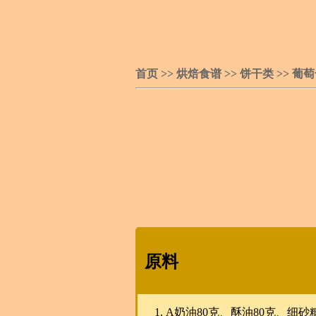
首页
>>
烘焙食谱
>>
饼干类
>>
葡萄
原料
A奶油80克、酥油80克、细砂糖