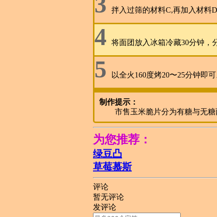
3
拌入过筛的材料C,再加入材料
4
将面团放入冰箱冷藏30分钟，
5
以全火160度烤20〜25分钟即
制作提示：
市售玉米脆片分为有糖与无糖
为您推荐：
绿豆凸
草莓慕斯
评论
暂无评论
发评论