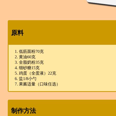
原料
低筋面粉70克
黄油60克
全脂奶粉35克
细砂糖15克
鸡蛋（全蛋液）22克
盐1/8小勺
果酱适量（口味任选）
制作方法