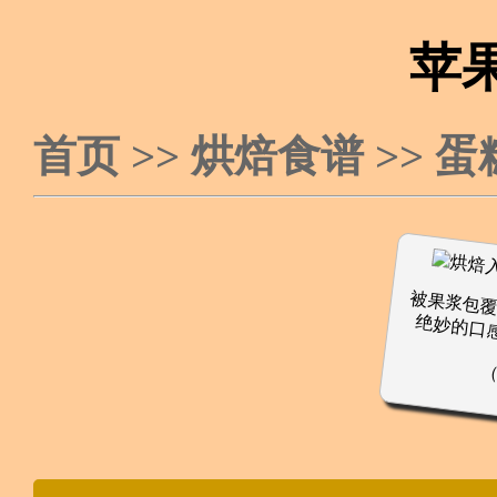
苹
首页
>>
烘焙食谱
>>
蛋
被果浆包
绝妙的口