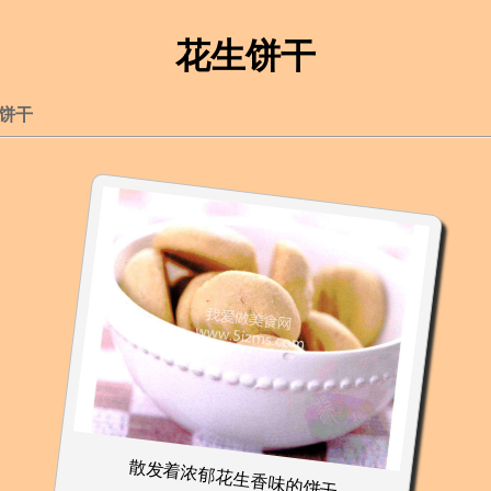
花生饼干
饼干
散发着浓郁花生香味的饼干