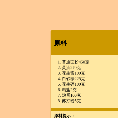
原料
普通面粉450克
黄油270克
花生酱100克
白砂糖225克
花生碎100克
精盐2克
鸡蛋100克
苏打粉5克
原料提示：