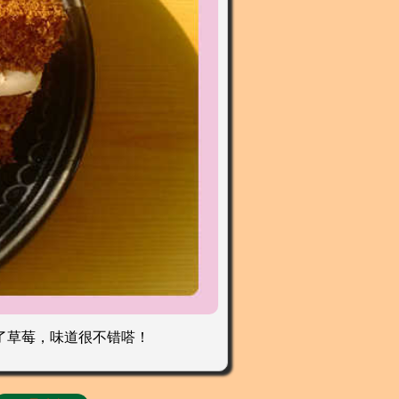
了草莓，味道很不错嗒！