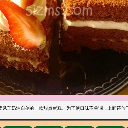
蓝风车奶油自创的一款甜点蛋糕。为了使口味不单调，上面还放